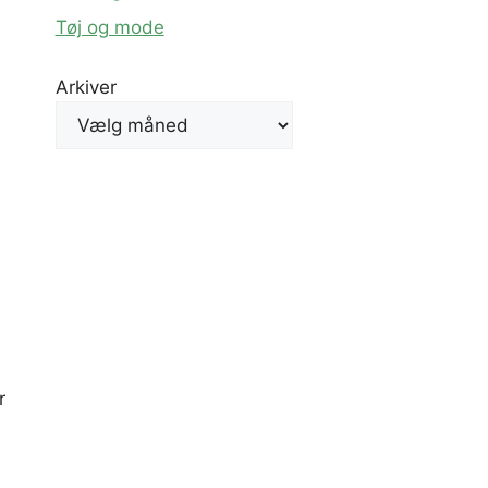
Tøj og mode
Arkiver
r