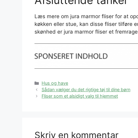
Læs mere om jura marmor fliser for at o
køkken eller stue, kan disse fliser tilføre
skønhed er jura marmor fliser et fremrage
Kategorier
Hus og have
Sådan vælger du det rigtige tøj til dine børn
Fliser som et alsidigt valg til hjemmet
Skriv en kommentar