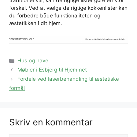
traditionel stil, kan de rigtige lister gøre en stor
forskel. Ved at vælge de rigtige køkkenlister kan
du forbedre både funktionaliteten og
æstetikken i dit hjem.
Kategorier
Hus og have
Møbler i Esbjerg til Hjemmet
Fordele ved laserbehandling til æstetiske
formål
Skriv en kommentar